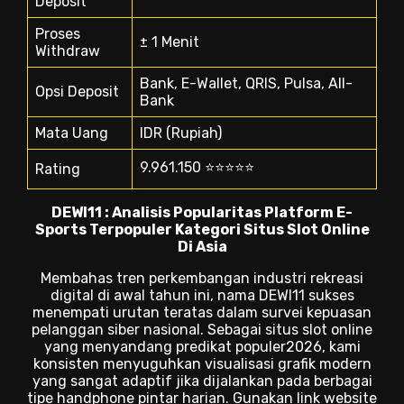
Deposit
Proses
± 1 Menit
Withdraw
Bank, E-Wallet, QRIS, Pulsa, All-
Opsi Deposit
Bank
Mata Uang
IDR (Rupiah)
9.961.150 ⭐️⭐️⭐️⭐️⭐️
Rating
DEWI11 : Analisis Popularitas Platform E-
Sports Terpopuler Kategori Situs Slot Online
Di Asia
Membahas tren perkembangan industri rekreasi
digital di awal tahun ini, nama DEWI11 sukses
menempati urutan teratas dalam survei kepuasan
pelanggan siber nasional. Sebagai situs slot online
yang menyandang predikat populer2026, kami
konsisten menyuguhkan visualisasi grafik modern
yang sangat adaptif jika dijalankan pada berbagai
tipe handphone pintar harian. Gunakan link website